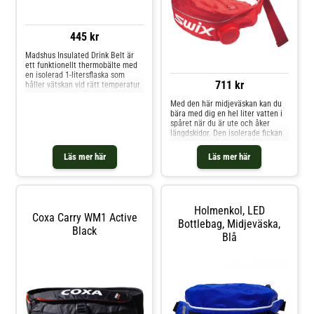
445 kr
Madshus Insulated Drink Belt är
ett funktionellt thermobälte med
en isolerad 1-litersflaska som
711 kr
håller vätskan vid rätt temperatur
– oavsett om du åker längdskidor,
Med den här midjeväskan kan du
rullskidor eller vandrar. Flaskan är
bära med dig en hel liter vatten i
BPA-fri, tål maskindisk och är lätt
spåret när du är ute och åker
att fylla och rengöra. På
längdskidor. Den isolerade fickan
ovansidan finns ett praktiskt
med vattenblåsan kan hålla
förvaringsfack med dragkedja för
vätskan varm eller kall beroende
nycklar, energi eller mobil. Väskan
Läs mer här
Läs mer här
på vad du har i den. Den lilla
är tillverkad i slitstark 600D
extrafickan gör att du kan ha med
Ripstop-polyester med YKK-
dig små värdesaker på resan eller
dragkedjor för lång hållbarhet.
snacks. Specifikationer och
egenskaper: Vikt: 350 g
Holmenkol, LED
Vätskekapacitet: 1 liter
Coxa Carry WM1 Active
Bottlebag, Midjeväska,
Black
Blå