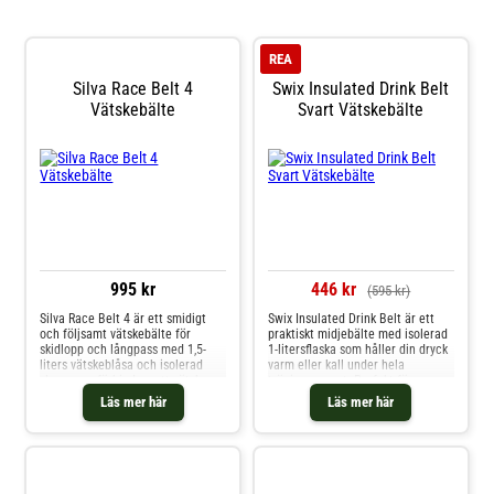
REA
Silva Race Belt 4
Swix Insulated Drink Belt
Vätskebälte
Svart Vätskebälte
995 kr
446 kr
(595 kr)
Silva Race Belt 4 är ett smidigt
Swix Insulated Drink Belt är ett
och följsamt vätskebälte för
praktiskt midjebälte med isolerad
skidlopp och långpass med 1,5-
1-litersflaska som håller din dryck
liters vätskeblåsa och isolerad
varm eller kall under hela
slang som förhindrar att vätskan
träningspasset. Perfekt för
fryser. Slangen är avtagbar och
längdskidåkare på träningsläger,
Läs mer här
Läs mer här
kan fästas med medföljande
tävling eller fritid. Det övre facket
klämma eller Magnetic Hose
med dragkedja ger plats för valla,
Mount (Magnetic Hose Mount
verktyg eller snacks, och
finns som tillval och köps
midjebältet har en säker clip-
separat). Vätskefacket håller
stängning för enkel användning.
blåsan på plats med kardborrekrok