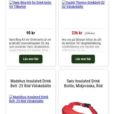
smalare midjemått. L/XL:
Anpassad för vuxna med större
midjemått.
95 kr
236 kr
(295 kr)
Swix Ring Kit for Drink belts är ett
Hos oss på Skistart hittar du allt
praktiskt reservdelspaket för dig
du behöver för längdskidåkning,
som använder Swix vätskebälten
rullskidåkning och mycket mer.
under träning och tävling. Kitet
Välkommen till oss.
innehåller två silikonringar – en
liten och en stor – som passar
Läs mer här
Läs mer här
olika modeller beroende på vilken
typ av drickabälte du har.Ringarna
är kompatibla med locken till
följande modeller: NNT16 Race X
Drink Belt, SW003 Insulated Drink
Belt, SW035 Junior Drink Belt,
Madshus Insulated Drink
Swix Insulated Drink
RE031 Norge Mix Drink Belt och
Belt -25 Röd Vätskebälte
Bottle, Midjeväska, Röd
SW033 Radiant Drink Belt.