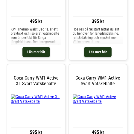
495 kr
395 kr
KV+ Thermo Waist Bag 1L är ett
Hos oss på Skistart hittar du allt
praktiskt och isolerat vätskebälte
du behöver för längdskidåkning,
som är perfekt för långa
rullskidåkning och mycket mer.
längdskidpass. Den integrerade
Välkommen till oss.
flaskan rymmer upp till 1 liter och
är designad för att hålla drycken
Läs mer här
Läs mer här
varm även under kalla vinterdagar.
Det justerbara midjebältet ger en
bekväm och personlig passform,
medan den övre fickan erbjuder
plats för småsaker som mobil,
nycklar eller energibars – alltid
Coxa Carry WM1 Active
Coxa Carry WM1 Active
nära till hands när du behöver
XL Svart Vätskebälte
Svart Vätskebälte
dem.
595 kr
495 kr