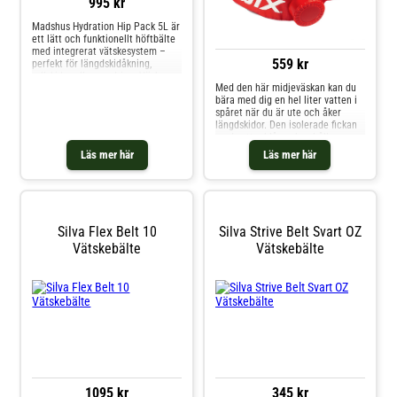
995 kr
Madshus Hydration Hip Pack 5L är
ett lätt och funktionellt höftbälte
med integrerat vätskesystem –
559 kr
perfekt för längdskidåkning,
rullskidor eller vandring. Väskan
Med den här midjeväskan kan du
rymmer 5 liter och levereras med
bära med dig en hel liter vatten i
en 1,5L Hydrapak Compact-
spåret när du är ute och åker
reservoar och en 36 ArcticFusion
längdskidor. Den isolerade fickan
isolerad slang som håller vätskan
med vattenblåsan kan hålla
tempererad. Den vadderade mesh-
vätskan varm eller kall beroende
designen ger komfort och
Läs mer här
Läs mer här
på vad du har i den. Den lilla
ventilation, medan huvudfacket
extrafickan gör att du kan ha med
har en sidoväggsorganiserare och
dig små värdesaker på resan eller
extra tillbehörsficka för småsaker.
snacks. Specifikationer och
egenskaper: Vikt: 350 g
Vätskekapacitet: 1 liter
Silva Flex Belt 10
Silva Strive Belt Svart OZ
Vätskebälte
Vätskebälte
1095 kr
345 kr