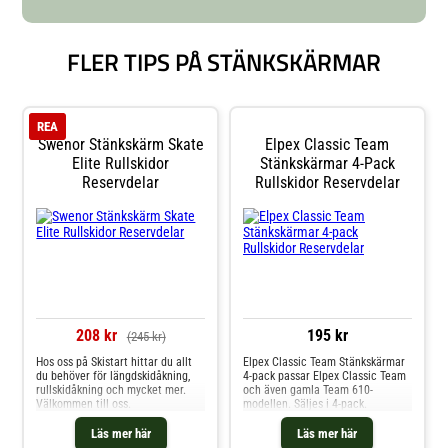
FLER TIPS PÅ STÄNKSKÄRMAR
REA
Swenor Stänkskärm Skate
Elpex Classic Team
Elite Rullskidor
Stänkskärmar 4-Pack
Reservdelar
Rullskidor Reservdelar
208 kr
195 kr
(245 kr)
Hos oss på Skistart hittar du allt
Elpex Classic Team Stänkskärmar
du behöver för längdskidåkning,
4-pack passar Elpex Classic Team
rullskidåkning och mycket mer.
och även gamla Team 610-
Välkommen till oss.
modellen. Säljes i 4-pack.
Läs mer här
Läs mer här