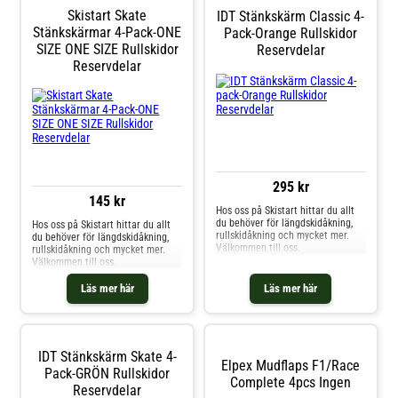
Skistart Skate
IDT Stänkskärm Classic 4-
Stänkskärmar 4-Pack-ONE
Pack-Orange Rullskidor
SIZE ONE SIZE Rullskidor
Reservdelar
Reservdelar
295 kr
145 kr
Hos oss på Skistart hittar du allt
du behöver för längdskidåkning,
Hos oss på Skistart hittar du allt
rullskidåkning och mycket mer.
du behöver för längdskidåkning,
Välkommen till oss.
rullskidåkning och mycket mer.
Välkommen till oss.
Läs mer här
Läs mer här
IDT Stänkskärm Skate 4-
Elpex Mudflaps F1/Race
Pack-GRÖN Rullskidor
Complete 4pcs Ingen
Reservdelar