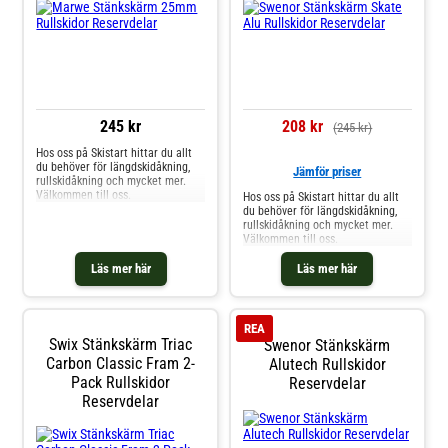
245 kr
208 kr
(245 kr)
Hos oss på Skistart hittar du allt
du behöver för längdskidåkning,
Jämför priser
rullskidåkning och mycket mer.
Välkommen till oss.
Hos oss på Skistart hittar du allt
du behöver för längdskidåkning,
rullskidåkning och mycket mer.
Välkommen till oss.
Läs mer här
Läs mer här
REA
Swix Stänkskärm Triac
Swenor Stänkskärm
Carbon Classic Fram 2-
Alutech Rullskidor
Pack Rullskidor
Reservdelar
Reservdelar