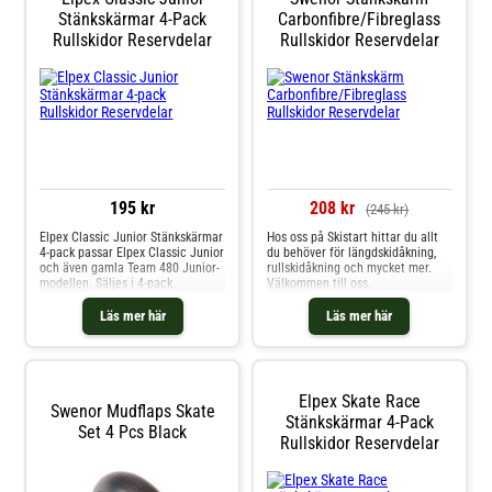
Stänkskärmar 4-Pack
Carbonfibre/Fibreglass
Rullskidor Reservdelar
Rullskidor Reservdelar
195 kr
208 kr
(245 kr)
Elpex Classic Junior Stänkskärmar
Hos oss på Skistart hittar du allt
4-pack passar Elpex Classic Junior
du behöver för längdskidåkning,
och även gamla Team 480 Junior-
rullskidåkning och mycket mer.
modellen. Säljes i 4-pack.
Välkommen till oss.
Läs mer här
Läs mer här
Elpex Skate Race
Swenor Mudflaps Skate
Stänkskärmar 4-Pack
Set 4 Pcs Black
Rullskidor Reservdelar