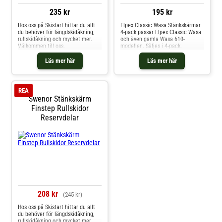
235 kr
195 kr
Hos oss på Skistart hittar du allt
Elpex Classic Wasa Stänkskärmar
du behöver för längdskidåkning,
4-pack passar Elpex Classic Wasa
rullskidåkning och mycket mer.
och även gamla Wasa 610-
Välkommen till oss.
modellen. Säljes i 4-pack.
Läs mer här
Läs mer här
REA
Swenor Stänkskärm
Finstep Rullskidor
Reservdelar
208 kr
(245 kr)
Hos oss på Skistart hittar du allt
du behöver för längdskidåkning,
rullskidåkning och mycket mer.