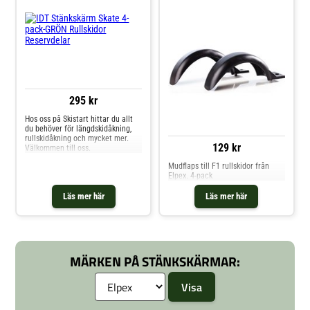
295 kr
Hos oss på Skistart hittar du allt
du behöver för längdskidåkning,
rullskidåkning och mycket mer.
129 kr
Välkommen till oss.
Mudflaps till F1 rullskidor från
Elpex. 4-pack
Läs mer här
Läs mer här
MÄRKEN PÅ STÄNKSKÄRMAR: