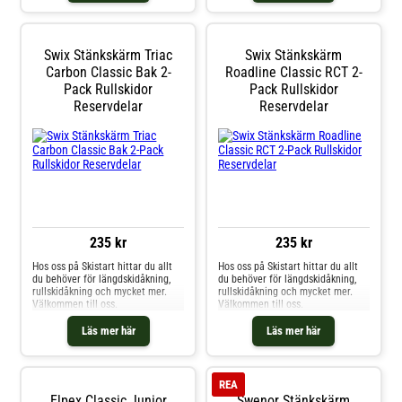
Swix Stänkskärm Triac
Swix Stänkskärm
Carbon Classic Bak 2-
Roadline Classic RCT 2-
Pack Rullskidor
Pack Rullskidor
Reservdelar
Reservdelar
235 kr
235 kr
Hos oss på Skistart hittar du allt
Hos oss på Skistart hittar du allt
du behöver för längdskidåkning,
du behöver för längdskidåkning,
rullskidåkning och mycket mer.
rullskidåkning och mycket mer.
Välkommen till oss.
Välkommen till oss.
Läs mer här
Läs mer här
REA
Elpex Classic Junior
Swenor Stänkskärm