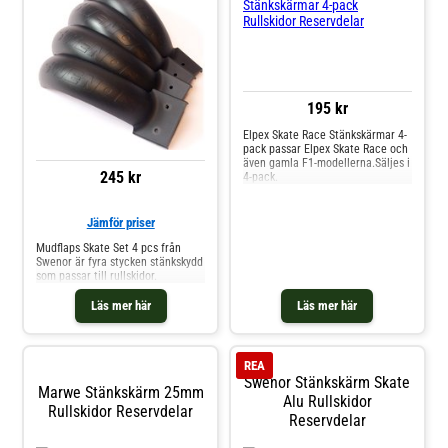
195 kr
Elpex Skate Race Stänkskärmar 4-
pack passar Elpex Skate Race och
även gamla F1-modellerna.Säljes i
245 kr
4-pack.
Jämför priser
Mudflaps Skate Set 4 pcs från
Swenor är fyra stycken stänkskydd
som passar till rullskidor.
Läs mer här
Läs mer här
REA
Swenor Stänkskärm Skate
Marwe Stänkskärm 25mm
Alu Rullskidor
Rullskidor Reservdelar
Reservdelar