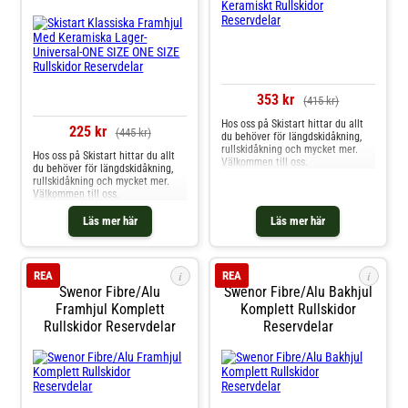
353 kr
(415 kr)
Hos oss på Skistart hittar du allt
225 kr
(445 kr)
du behöver för längdskidåkning,
rullskidåkning och mycket mer.
Hos oss på Skistart hittar du allt
Välkommen till oss.
du behöver för längdskidåkning,
rullskidåkning och mycket mer.
Välkommen till oss.
Läs mer här
Läs mer här
i
i
REA
REA
Swenor Fibre/Alu
Swenor Fibre/Alu Bakhjul
Framhjul Komplett
Komplett Rullskidor
Rullskidor Reservdelar
Reservdelar