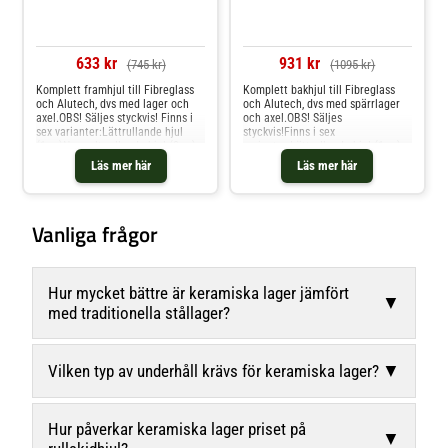
633 kr
931 kr
(745 kr)
(1095 kr)
Komplett framhjul till Fibreglass
Komplett bakhjul till Fibreglass
och Alutech, dvs med lager och
och Alutech, dvs med spärrlager
axel.OBS! Säljes styckvis! Finns i
och axel.OBS! Säljes
sex varianter:Lättrullande hjul
styckvis!Finns i sex
(1:or)Normalt rullande hjul (2:or) -
varianter:Lättrullande hjul (1:or)
vanligaste valet vid träningTrögt
(OBS! Slut hos Swenor, osäker
Läs mer här
Läs mer här
rullande hjul (3:or)Extra trögt
leveranstid)Normalt rullande hjul
rullande hjul (4:or)Racinghjul 76A
(2:or) - vanligaste valet vid
med racinglager (RC) - för
träningTrögt rullande hjul
tävlingRacinghjul 76A med
(3:or)Extra trögt rullande hjul
Vanliga frågor
keramiska lager (RCC) - extrem
(4:or)Racinghjul 76A med
tävling
racinglager (RC) - för
tävlingRacinghjul 76A med
keramiska lager (RCC) - extrem
tävling
Hur mycket bättre är keramiska lager jämfört
▼
med traditionella stållager?
▼
Vilken typ av underhåll krävs för keramiska lager?
Hur påverkar keramiska lager priset på
▼