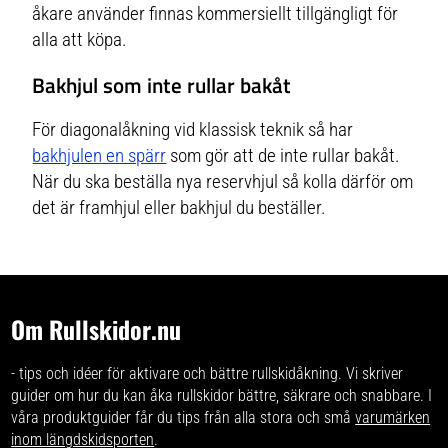
åkare använder finnas kommersiellt tillgängligt för
alla att köpa.
Bakhjul som inte rullar bakåt
För diagonalåkning vid klassisk teknik så har
bakhjulen en spärr
som gör att de inte rullar bakåt.
När du ska beställa nya reservhjul så kolla därför om
det är framhjul eller bakhjul du beställer.
Om Rullskidor.nu
- tips och idéer för aktivare och bättre rullskidåkning. Vi skriver
guider om hur du kan åka rullskidor bättre, säkrare och snabbare. I
våra produktguider får du tips från alla stora och små
varumärken
inom längdskidsporten
.