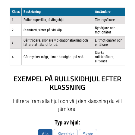
Klass
Beskrivning
Användare
1
Rullar superlätt, tävlingshjul.
Tävlingsåkare
Nybörjare och
2
Standard, sitter på vid köp.
motionärer
Går trögare, skönare vid diagonalåkning och
Elitmotionärer och
3
lättare att åka utför på.
elitåkare
Starka
4
Går mycket trögt, liknar hastighet på snö.
rullskidåkare,
elitklass
EXEMPEL PÅ RULLSKIDHJUL EFTER
KLASSNING
Filtrera fram alla hjul och välj den klassning du vill
jämföra.
Typ av hjul:
Alla
Klassiskt
Skate