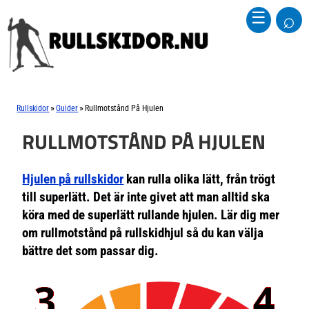
⌕
☰
»
»
Rullskidor
Guider
Rullmotstånd På Hjulen
RULLMOTSTÅND PÅ HJULEN
Hjulen på rullskidor
kan rulla olika lätt, från trögt
till superlätt. Det är inte givet att man alltid ska
köra med de superlätt rullande hjulen. Lär dig mer
om rullmotstånd på rullskidhjul så du kan välja
bättre det som passar dig.