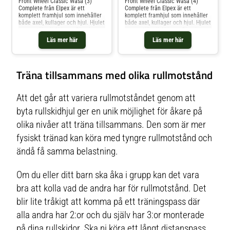
Front Wheel Classic Wasa (3)
Front Wheel Classic Wasa (4)
Complete från Elpex är ett
Complete från Elpex är ett
komplett framhjul som innehåller
komplett framhjul som innehåller
både axel, kullager och hjul. Hjulet
både axel, kullager och hjul. Hjulet
passar till rullskidorna Classic
passar till rullskidorna Classic
Wasa och har rullmotstånd 3,
Wasa och har rullmotstånd 4,
Läs mer här
Läs mer här
vilket innebär ett tyngre motstånd
vilket innebär det tyngsta
som passar för de som vill ta sin
motståndet som Elpex kan
träning till nästa nivå och få mer
erbjuda. Det passar erfarna åkare
utmaning. 1-pack Hjulbredd: 50
som åkt med mycket motstånd
Träna tillsammans med olika rullmotstånd
mm Hjuldiameter: 70 mm Passar
och vill ha en ännu större
till Wasa 610, Classic Wasa och
utmaning. 1-pack Hjulbredd: 50
Evolution Wasa Rullmotstånd 3:
mm Hjuldiameter: 70 mm Passar
tyngre motstånd för dig som vill
till Wasa 610, Classic Wasa och
Att det går att variera rullmotståndet genom att
ha mer utmaning i din träning
Evolution Wasa Rullmotstånd 4:
det tyngsta motståndet som Elpex
byta rullskidhjul ger en unik möjlighet för åkare på
kan erbjuda och det passar för dig
olika nivåer att träna tillsammans. Den som är mer
som vill ha mer utmaning i din
träning
fysiskt tränad kan köra med tyngre rullmotstånd och
ändå få samma belastning.
Om du eller ditt barn ska åka i grupp kan det vara
bra att kolla vad de andra har för rullmotstånd. Det
blir lite tråkigt att komma på ett träningspass där
alla andra har 2:or och du själv har 3:or monterade
på dina rullskidor. Ska ni köra ett långt distanspass