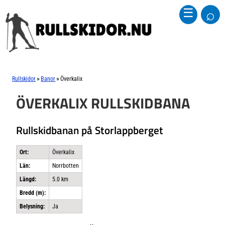
⌕
☰
»
»
Rullskidor
Banor
Överkalix
ÖVERKALIX RULLSKIDBANA
Rullskidbanan på Storlappberget
Ort:
Överkalix
Län:
Norrbotten
Längd:
5.0 km
Bredd (m):
Belysning:
Ja