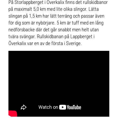
På Storlappberget i Överkalix finns det rullskidbanor
på maximalt 5,0 km med lite olika slingor. Lätta
slingan på 1,5 km har lätt terräng och passar även
för dig som är nybörjare. 5 km är tuff med en lång
nedförsbacke där det går snabbt men helt utan
tvära svängar. Rullskidbanan på Lappberget i
Överkalix var en av de första i Sverige.