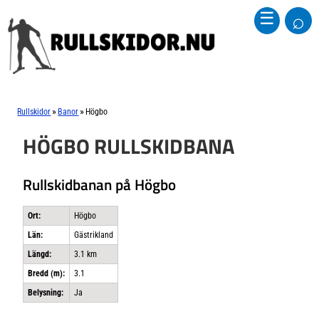
⌕
☰
»
»
Rullskidor
Banor
Högbo
HÖGBO RULLSKIDBANA
Rullskidbanan på Högbo
Ort:
Högbo
Län:
Gästrikland
Längd:
3.1 km
Bredd (m):
3.1
Belysning:
Ja